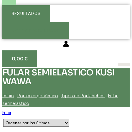
RESULTADOS
Ver más resultados
0,00
€
FULAR SEMIELASTICO KUSI
WAWA
Inicio
/
Porteo ergonómico
/
Tipos de Portabebés
/
Fular
semielastico
/ FULAR SEMIELASTICO KUSI WAWA
Filtrar