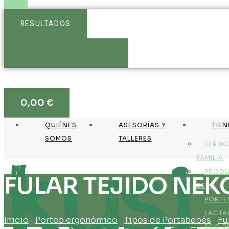
RESULTADOS
Ver más resultados
0,00
€
QUIÉNES
ASESORÍAS Y
TIE
SOMOS
TALLERES
TERMO
FAMILIA
PRODU
FULAR TEJIDO NEK
BEBÉ
PORTE
LACTA
Inicio
/
Porteo ergonómico
/
Tipos de Portabebés
/
Fu
ECO R