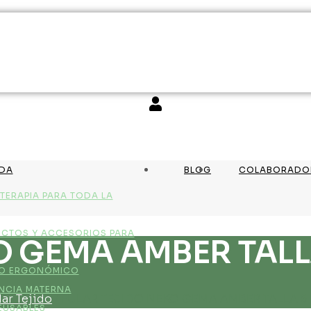
NDA
BLOG
COLABORADO
TERAPIA PARA TODA LA
CTOS Y ACCESORIOS PARA
O GEMA AMBER TALL
O ERGONÓMICO
NCIA MATERNA
lar Tejido
/ FULAR TEJIDO NEKO GEMA AMBER TALLA 5
EUSABLES