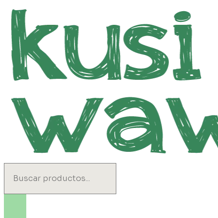
Ir
al
contenido
Search
...