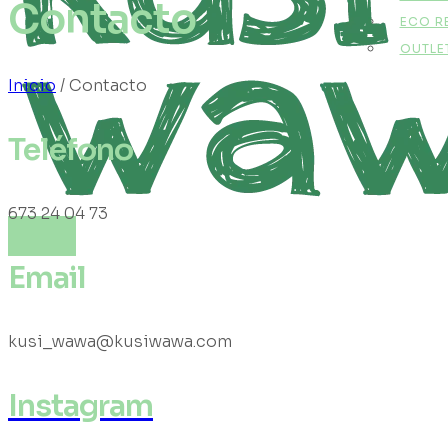
Contacto
ECO R
OUTLE
Inicio
/ Contacto
Teléfono
673 24 04 73
Email
kusi_wawa@kusiwawa.com
Instagram