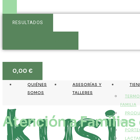
RESULTADOS
Ver más resultados
0,00
€
QUIÉNES
ASESORÍAS Y
TIE
SOMOS
TALLERES
TERMO
FAMILIA
PRODU
Atención a Familias
BEBÉ
PORTE
LACTA