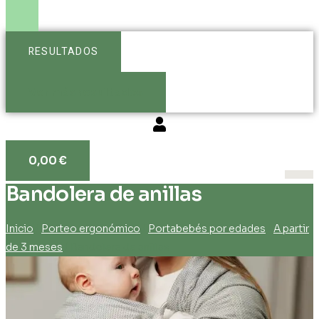
RESULTADOS
Ver más resultados
0,00
€
Bandolera de anillas
Inicio
/
Porteo ergonómico
/
Portabebés por edades
/
A partir
de 3 meses
/ Bandolera de anillas