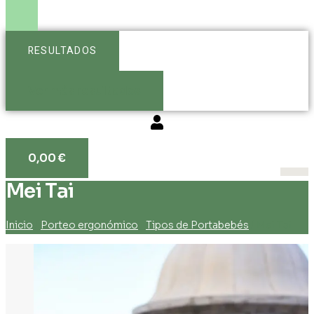
RESULTADOS
Ver más resultados
0,00
€
Mei Tai
Inicio
/
Porteo ergonómico
/
Tipos de Portabebés
/ Mei Tai