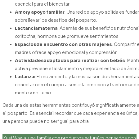
esencial para el bienestar
Amor
y
apoyo
familiar
: Una red de apoyo sólida es funda
sobrellevar los desafíos del posparto.
Lactancia
materna
: Además de sus beneficios nutricionale
oxitocina, hormona que promueve sentimientos
Espacios
de
encuentro
con
otras
mujeres
: Compartir 
madres ofrece apoyo emocional y comprensión.
Actividades
adaptadas
para
realizar
con
bebés
: Mant
activa previene el aislamiento y mejora el estado de ánim
La
danza:
El movimiento y la musica son dos herramienta
conectar con el cuerpo a sentir la emocion y tranformar d
mente y no juicio.
Cada una de estas herramientas contribuyó significativamente a
el posparto. Es esencial recordar que cada experiencia es única,
una persona puede no ser igual para otra.
Kusi Wawa, una familia con productos naturales pensados con