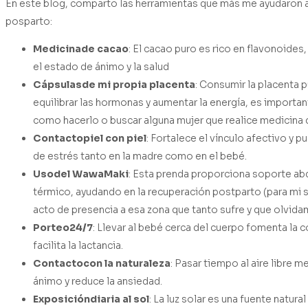
En este blog, comparto las herramientas que más me ayudaron a
posparto:
Medicina
de
cacao
: El cacao puro es rico en flavonoide
el estado de ánimo y la salud
Cápsulas
de
mi
propia
placenta
: Consumir la placenta 
equilibrar las hormonas y aumentar la energía, es importa
como hacerlo o buscar alguna mujer que realice medicina 
Contacto
piel
con
piel
: Fortalece el vínculo afectivo y p
de estrés tanto en la madre como en el bebé.
Uso
del
WawaMaki
: Esta prenda proporciona soporte ab
térmico, ayudando en la recuperación postparto (para mi 
acto de presencia a esa zona que tanto sufre y que olvidam
Porteo
24/7
: Llevar al bebé cerca del cuerpo fomenta la
facilita la lactancia.
Contacto
con
la
naturaleza
: Pasar tiempo al aire libre m
ánimo y reduce la ansiedad.
Exposición
diaria
al
sol
: La luz solar es una fuente natura