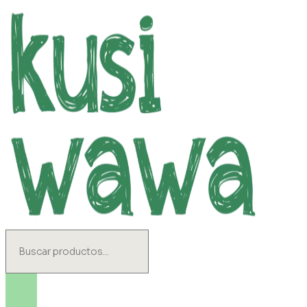
Ir
al
contenido
Search
...