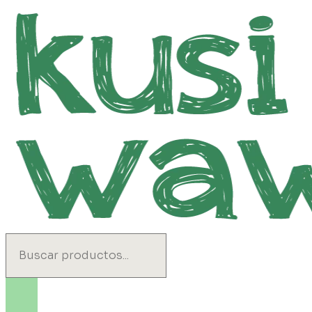
Ir
al
contenido
Search
...