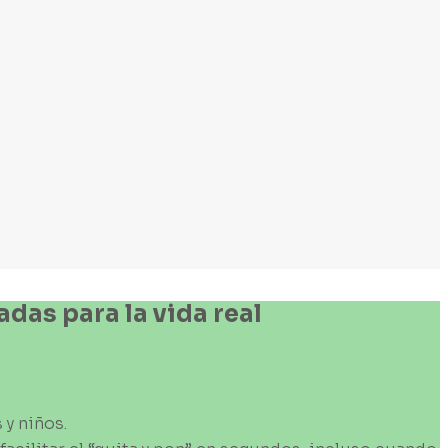
adas
para
la
vida
real
 y niños.