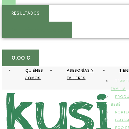
RESULTADOS
Ver más resultados
0,00
€
QUIÉNES
ASESORÍAS Y
TIE
SOMOS
TALLERES
TERMO
FAMILIA
PRODU
BEBÉ
PORTE
LACTA
ECO R