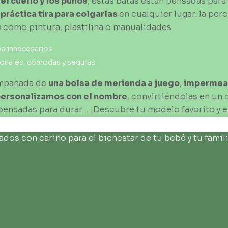
el
cuello
y
los
puños
, estas batas están pensadas para 
a
práctica
tira
para
colgarlas
en cualquier lugar: la perc
o
como pintura, plastilina o manualidades
a innecesarios
ionales, cómodas y seguras
compañada de
una
bolsa
de
merienda
a juego
,
impermeab
ersonalizamos
con
el
nombre
, convirtiéndolas en un 
ar y pensadas para durar… ¡Descubre tu modelo favorito 
os con cariño para el bienestar de tu bebé y tu famili