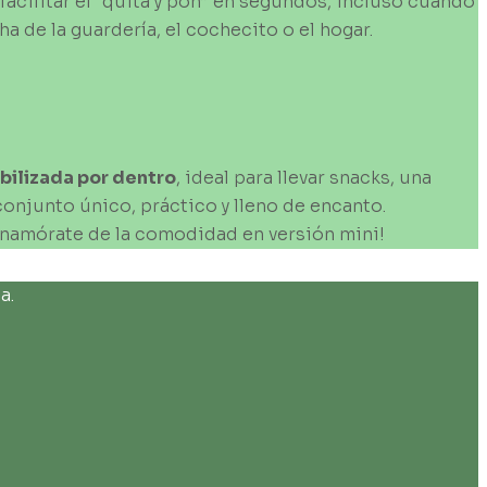
facilitar el “quita y pon” en segundos, incluso cuando
ha de la guardería, el cochecito o el hogar.
ilizada por
dentro
, ideal para llevar snacks, una
conjunto único, práctico y lleno de encanto.
y enamórate de la comodidad en versión mini!
a.