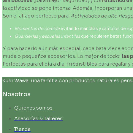
Sin
botones
(para mayor seguridad) y con
elástico
en
la actividad se pone intensa. Además, incorporan un
Son el aliado perfecto para:
Actividades
de
alto
riesg
Momentos
de
comida
evitando manchas y cambios de rop
Guarderías
y
escuelas
infantiles
que requieren batas func
Y para hacerlo aún más especial, cada bata viene a
muda o pequeños accesorios. Lo mejor de todo:
las
p
Perfectas para el día a día, irresistibles para regal
Kusi Wawa, una familia con productos naturales pensad
Nosotros
Quienes somos
Asesorías & Talleres
Tienda