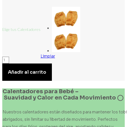
Elige tus Calentadores
Limpiar
Calentadores
cantidad
Añadir al carrito
Calentadores
para
Bebé
–
Suavidad
y
Calor
en
Cada
Movimiento
◯
Nuestros calentadores están diseñados para mantener los tobill
abrigados, sin limitar su libertad de movimiento. Perfectos
para los días fríos, protegen del aire, aportando calidez y