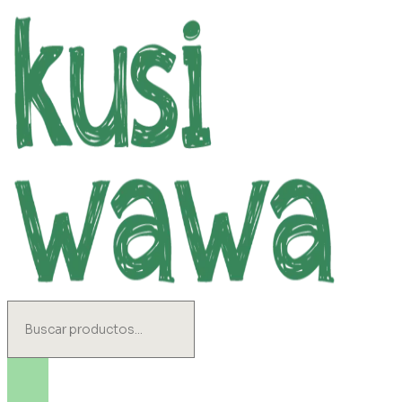
Ir
al
contenido
Search
...