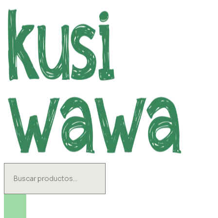
Ir
al
contenido
Search
...