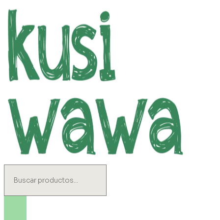
Ir
al
contenido
Search
...