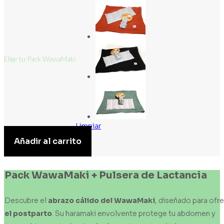
Elige tu Pack WawaMaki
Limpiar
Pack
Añadir al carrito
WawaMaki
cantidad
Pack
WawaMaki
+
Pulsera
de
Lactancia
Descubre el
abrazo
cálido
del
WawaMaki
, diseñado para ofr
el
postparto
. Su haramaki envolvente protege tu abdomen y