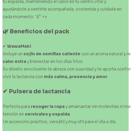
tu espalda, manteniendo el calor en tu centro vital y
ayudándote a sentirte acompañada, sostenida y cuidada en
cada momento. ˇ£³˙+x
🌿
Beneficios
del
pack
✔
WawaMaki
Incluye un
cojín
de
semillas
caliente
con un aroma natural y re
calor
extra
y bienestar en los días fríos.
Su diseño envolvente te abraza con suavidad y te aporta confo
vivir la lactancia con
más calma, presencia y amor
.
✔
Pulsera
de
lactancia
Perfecta para
recoger
la
ropa
y amamantar sin molestias ni ma
tensión en
cervicales y espalda
.
Un accesorio práctico, versátil y muy útil para el día a día.