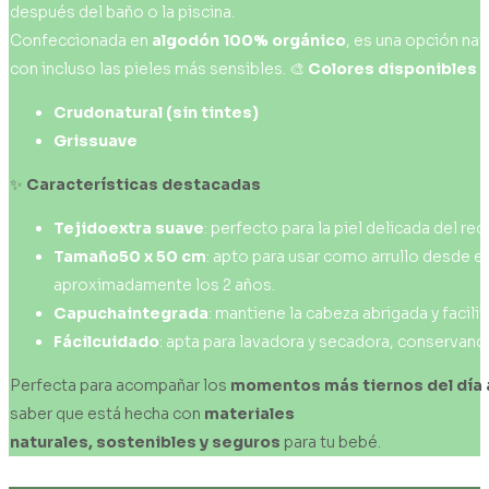
después del baño o la piscina.
Confeccionada en
algodón
100%
orgánico
, es una opción nat
con incluso las pieles más sensibles. 🎨
Colores
disponibles
Crudo
natural
(sin
tintes)
Gris
suave
✨
Características
destacadas
Tejido
extra
suave
: perfecto para la piel delicada del rec
Tamaño
50
x
50
cm
: apto para usar como arrullo desde e
aproximadamente los 2 años.
Capucha
integrada
: mantiene la cabeza abrigada y facili
Fácil
cuidado
: apta para lavadora y secadora, conservand
Perfecta para acompañar los
momentos
más
tiernos
del
día
saber que está hecha con
materiales
naturales,
sostenibles
y seguros
para tu bebé.