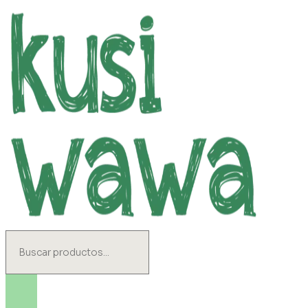
Ir
al
contenido
Search
...