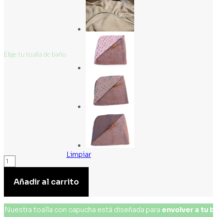
Elige tu toalla de baño
Limpiar
Toalla
de
Añadir al carrito
baño
cantidad
Nuestra toalla con capucha está diseñada para
envolver
a
tu
b