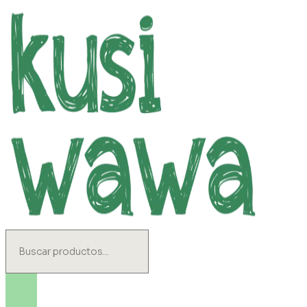
Ir
al
contenido
Search
...